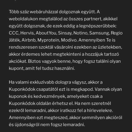
Több száz webáruházzal dolgoznak együtt. A
weboldalukon megtalálod az összes partnert, akikkel
együtt dolgoznak, de ezek eddig a legnépszerűbbek:
CCC, Hervis, AboutYou, Sinsay, Notino, Samsung, Regio
Játék, Airbnb, Myprotein, Modivo. Amennyiben Te is
rendszeresen szoktál vásárolni ezekben az üzletekben,
akkor érdemes lehet megtekinteni a hozzájuk tartozó
akciókat. Biztos vagyok benne, hogy fogsz találni olyan
kupont, amit fel tudsz használni.
Ha valami exkluzívabb dologra vágysz, akkor a
Kuponkódok csapatától ezt is megkapod. Vannak olyan
kuponok és kedvezmények, amelyeket csak a
Kuponkódok oldalán érhetsz el. Ha nem szeretnél
ezekről lemaradni, akkor iratkozz fel a hírlevelekre.
Amennyiben ezt megteszed, akkor semmilyen akcióról
és újdonságról nem fogsz lemaradni.