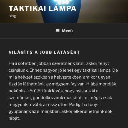
Tartalomhoz
TAKTIKAI LÁMPA
blog
Menü
VILÁGÍTS A JOBB LÁTÁSÉRT
Ha a sötétben jobban szeretnénk látni, akkor fényt
csinálunk. Ehhez nagyon jó lehet egy taktikai lámpa. De
mi a helyzet azokban a helyzetekben, amikor ugyan
tisztán láthatnánk, ez mégsem így van. Hiába mondják
nekünk a körülöttünk lévők, hogy nyissuk ki a
szemünket, gondolkozzunk másként, mi mégis csak
megyünk tovább a rossz úton. Pedig, ha fényt
gyújtanánk az elménkben, akkor elkerülhetnénk sok
hibát.