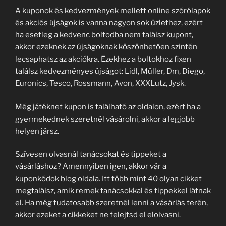
A kuponok és kedvezmények mellett online szórólapok
és akciós újságok is vanna nagyon sok üzlethez, ezért
ha esetleg a kedvenc boltodba nem találsz kupont,
akkor ezeknek az újságoknak köszönhetően szintén
lecsaphatsz az akciókra. Ezekhez a boltokhoz fixen
találsz kedvezményes újságot: Lidl, Müller, Dm, Diego,
Euronics, Tesco, Rossmann, Avon, XXXLutz, Jysk.
Még játéknet kupon is található az oldalon, ezért ha a
gyermekednek szeretnél vásárolni, akkor a legjobb
helyen jársz.
Szívesen olvasnál tanácsokat és tippeket a
vásárláshoz? Amennyiben igen, akkor vár a
kuponkódok blog oldala. Itt több mint 40 olyan cikket
megtalálsz, amik remek tanácsokkal és tippekkel látnak
el. Ha még tudatosabb szeretnél lenni a vásárlás terén,
akkor ezeket a cikkeket ne felejtsd el elolvasni.