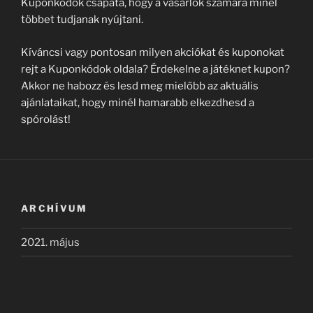
Kuponkódok csapata, hogy a vásárlók számára minél
többet tudjanak nyújtani.
Kíváncsi vagy pontosan milyen akciókat és kuponokat
rejt a Kuponkódok oldala? Érdekelne a játéknet kupon?
Akkor ne habozz és lesd meg mielőbb az aktuális
ajánlataikat, hogy minél hamarabb elkezdhesd a
spórolást!
ARCHÍVUM
2021. május