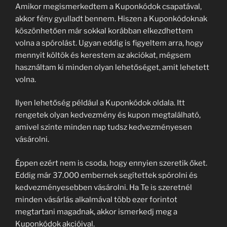
Amikor megismerkedtem a Kuponkódok csapatával,
akkor fény gyulladt bennem. Hiszen a Kuponkódoknak
köszönhetően már sokkal korábban elkezdhettem
volna a spórolást. Ugyan eddig is figyeltem arra, hogy
mennyit költök és kerestem az akciókat, mégsem
használtam ki minden olyan lehetőséget, amit lehetett
volna.
Ilyen lehetőség például a Kuponkódok oldala. Itt
rengetek olyan kedvezmény és kupon megtalálható,
amivel szinte minden nap tudsz kedvezményesen
vásárolni.
Éppen ezért nem is csoda, hogy ennyien szeretik őket.
Eddig már 37.000 embernek segítettek spórolni és
kedvezményesebben vásárolni. Ha Te is szeretnél
minden vásárlás alkalmával több ezer forintot
megtartani magadnak, akkor ismerkedj meg a
Kuponkódok akcióival.