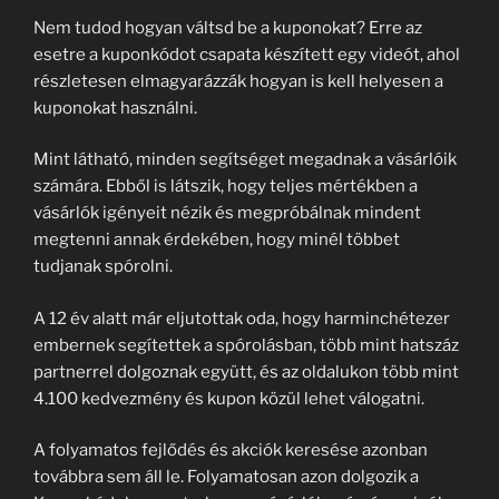
Nem tudod hogyan váltsd be a kuponokat? Erre az
esetre a kuponkódot csapata készített egy videót, ahol
részletesen elmagyarázzák hogyan is kell helyesen a
kuponokat használni.
Mint látható, minden segítséget megadnak a vásárlóik
számára. Ebből is látszik, hogy teljes mértékben a
vásárlók igényeit nézik és megpróbálnak mindent
megtenni annak érdekében, hogy minél többet
tudjanak spórolni.
A 12 év alatt már eljutottak oda, hogy harminchétezer
embernek segítettek a spórolásban, több mint hatszáz
partnerrel dolgoznak együtt, és az oldalukon több mint
4.100 kedvezmény és kupon közül lehet válogatni.
A folyamatos fejlődés és akciók keresése azonban
továbbra sem áll le. Folyamatosan azon dolgozik a