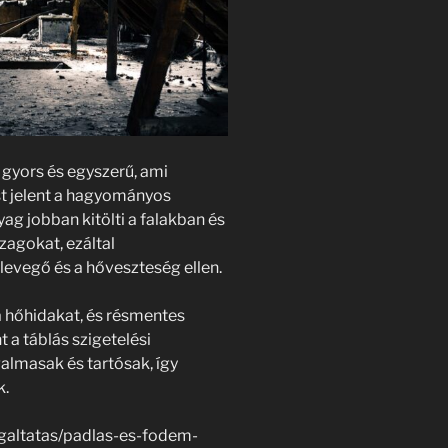
l gyors és egyszerű, ami
t jelent a hagyományos
ag jobban kitölti a falakban és
zagokat, ezáltal
levegő és a hőveszteség ellen.
 a hőhidakat, és résmentes
 a táblás szigetelési
lmasak és tartósak, így
k.
lgaltatas/padlas-es-fodem-