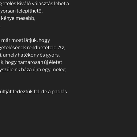
igetelés kiváló választás lehet a
yorsan telepíthető,
s kényelmesebb,
.
, már most látjuk, hogy
getelésének rendbetétele. Az,
i, amely hatékony és gyors,
k, hogy hamarosan új életet
yszüleink háza újra egy meleg
ltját fedeztük fel, de a padlás