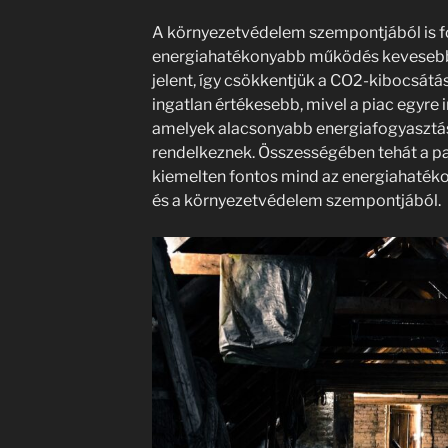
A környezetvédelem szempontjából is fo
energiahatékonyabb működés kevesebb f
jelent, így csökkentjük a CO2-kibocsátást
ingatlan értékesebb, mivel a piac egyre 
amelyek alacsonyabb energiafogyasztá
rendelkeznek. Összességében tehát a pa
kiemelten fontos mind az energiahatéko
és a környezetvédelem szempontjából.