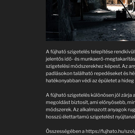
A fújható szigetelés telepítése rendkívü
jelentős idő- és munkaerő-megtakarítás
szigetelési módszerekhez képest. Az any
padlásokon található repedéseket és hé
hatékonyabban védi az épületet a hideg 
A fújható szigetelés különösen jól zárja
megoldást biztosít, ami előnyösebb, mint
módszerek. Az alkalmazott anyagok ruga
hosszú élettartamú szigetelést nyújtana
Összességében a https://fujhato.hu/szo