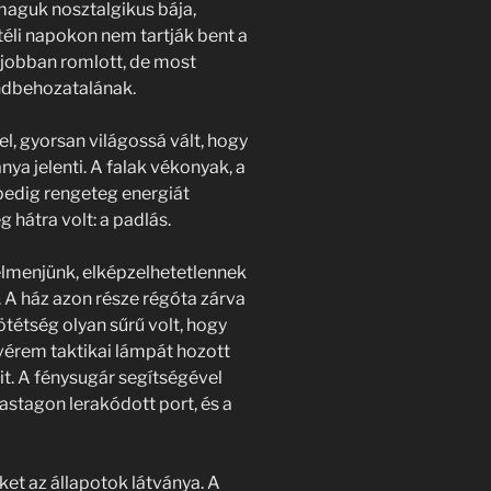
aguk nosztalgikus bája,
 téli napokon nem tartják bent a
 jobban romlott, de most
endbehozatalának.
l, gyorsan világossá vált, hogy
ya jelenti. A falak vékonyak, a
 pedig rengeteg energiát
 hátra volt: a padlás.
felmenjünk, elképzelhetetlennek
. A ház azon része régóta zárva
sötétség olyan sűrű volt, hogy
stvérem taktikai lámpát hozott
t. A fénysugár segítségével
vastagon lerakódott port, és a
et az állapotok látványa. A