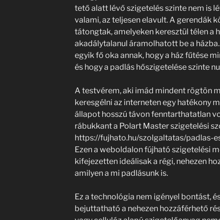
tető alatt lévő szigetelés szinte nem is l
valami, az teljesen elavult. A gerendák
tátongtak, amelyeken keresztül télen a h
akadálytalanul áramolhatott be a házba. 
egyik fő oka annak, hogy a ház fűtése m
és hogy a padlás hőszigetelése szinte nu
A testvérem, aki imád mindent rögtön m
keresgélni az interneten egy hatékony m
állapot hosszú távon fenntarthatatlan v
rábukkant a Polart Master szigetelési sz
https://fujhato.hu/szolgaltatas/padlas-
Ezen a weboldalon fújható szigetelési 
kifejezetten ideálisak a régi, nehezen h
amilyen a mi padlásunk is.
Ez a technológia nem igényel bontást, é
bejuttatható a nehezen hozzáférhető ré