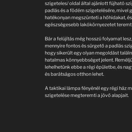
szigeteles/ oldal által ajánlott fújható sz
padlás és a födém szigetelésére, mivel g
hatékonyan megszünteti a hőhidakat, é
egészségesebb lakókörnyezetet teremt
Bár a felújítás még hosszú folyamat lesz
mennyire fontos és sürgető a padlás szi
hogy sikerült egy olyan megoldást találn
hatalmas könnyebbséget jelent. Reméljü
lehelhetünk ebbe a régi épületbe, és nag
és barátságos otthon lehet.
A taktikai lámpa fényénél egy régi ház mú
szigetelése megteremti a jövő alapjait.