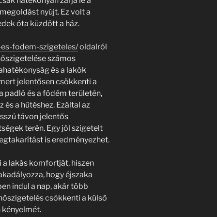
sak hatékonyan zárja le a
megoldást nyújt. Ez volt a
edek óta küzdött a ház.
s-es-fodem-szigeteles/
oldalról
m hőszigetelése számos
ahatékonyság és a lakók
mert jelentősen csökkenti a
 padló és a födém területén,
 és a hűtéshez. Ezáltal az
sszú távon jelentős
ségek terén. Egy jól szigetelt
gtakarítást is eredményezhet.
 a lakás komfortját, hiszen
akadályozza, hogy éjszaka
ben indul a nap, akár több
hőszigetelés csökkenti a külső
n kényelmét.