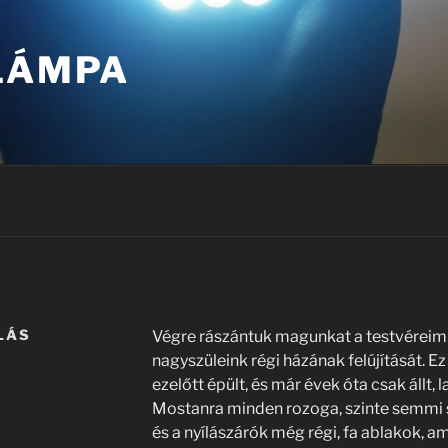
 LÁMPA
LÁS
Végre rászántuk magunkat a testvéreim
nagyszüleink régi házának felújítását. Ez
ezelőtt épült, és már évek óta csak állt, 
Mostanra minden rozoga, szinte semmi s
és a nyílászárók még régi, fa ablakok,