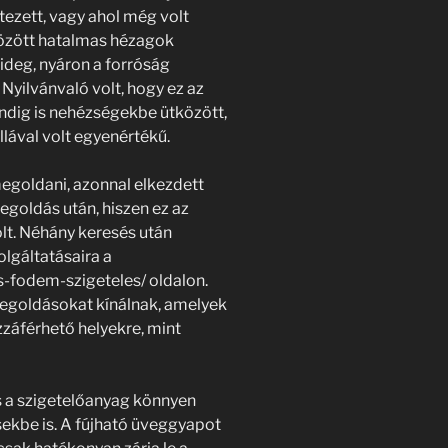
étezett, vagy ahol még volt
 között hatalmas hézagok
ideg, nyáron a forróság
Nyilvánvaló volt, hogy ez az
indig is nehézségekbe ütközött,
llával volt egyenértékű.
egoldani, azonnal elkezdett
egoldás után, hiszen ez az
olt. Néhány keresés után
olgáltatásaira a
es-fodem-szigeteles/ oldalon.
megoldásokat kínálnak, amelyek
ozzáférhető helyekre, mint
s a szigetelőanyag könnyen
sekbe is. A fújható üveggyapot