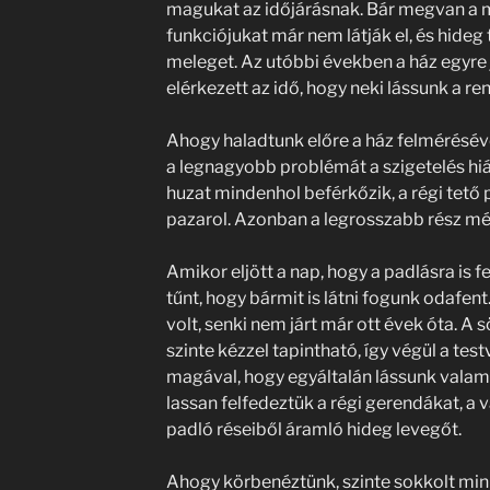
magukat az időjárásnak. Bár megvan a m
funkciójukat már nem látják el, és hideg
meleget. Az utóbbi években a ház egyre
elérkezett az idő, hogy neki lássunk a r
Ahogy haladtunk előre a ház felméréséve
a legnagyobb problémát a szigetelés hián
huzat mindenhol beférkőzik, a régi tető
pazarol. Azonban a legrosszabb rész még
Amikor eljött a nap, hogy a padlásra is 
tűnt, hogy bármit is látni fogunk odafent
volt, senki nem járt már ott évek óta. A 
szinte kézzel tapintható, így végül a te
magával, hogy egyáltalán lássunk valami
lassan felfedeztük a régi gerendákat, a 
padló réseiből áramló hideg levegőt.
Ahogy körbenéztünk, szinte sokkolt mink