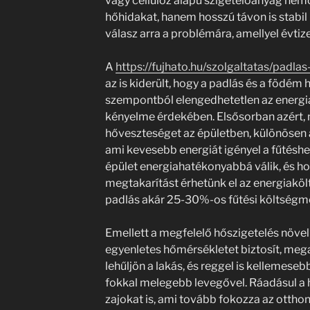
vagy cellulóz alapú szigetelőanyag nemc
hőhidakat, hanem hosszú távon is stabil 
válasz arra a problémára, amellyel évtiz
A
https://fujhato.hu/szolgaltatas/padla
az is kiderült, hogy a padlás és a födé
szempontból elengedhetetlen az energi
kényelme érdekében. Elsősorban azért, 
hőveszteséget az épületben, különösen a
ami kevesebb energiát igényel a fűtéshez
épület energiahatékonyabbá válik, és ho
megtakarítást érhetünk el az energiakölt
padlás akár 25-30%-os fűtési költségme
Emellett a megfelelő hőszigetelés növeli
egyenletes hőmérsékletet biztosít, meg
lehűljön a lakás, és reggel is kellemeseb
fokkal melegebb levegővel. Ráadásul a 
zajokat is, ami tovább fokozza az ottho