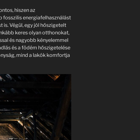
ntos, hiszen az
osszilis energiafelhasználást
 is. Végül, egy jól hőszigetelt
inkább keres olyan otthonokat,
ssal és nagyobb kényelemmel
dlás és a födém hőszigetelése
nyság, mind a lakók komfortja