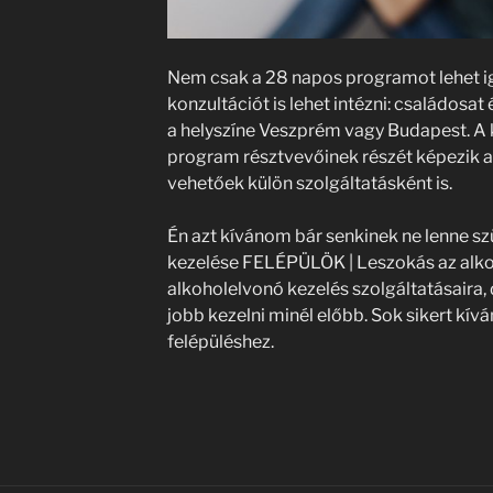
Nem csak a 28 napos programot lehet ig
konzultációt is lehet intézni: családosa
a helyszíne Veszprém vagy Budapest. A 
program résztvevőinek részét képezik 
vehetőek külön szolgáltatásként is.
Én azt kívánom bár senkinek ne lenne s
kezelése FELÉPÜLÖK | Leszokás az alko
alkoholelvonó kezelés szolgáltatásaira, 
jobb kezelni minél előbb. Sok sikert kí
felépüléshez.