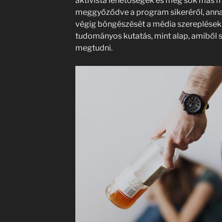
aktivista lehetőségek és még sok más mel
meggyőződve a program sikeréről, ann
végig böngészését a média szereplések m
tudományos kutatás, mint alap, amiből s
megtudni.