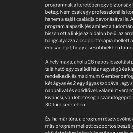
programnak a keretében egy biztonsági h
beteg. Nem csak egy professzionális ko
hanem a saját családja bevonásával is. 
program alapszik (és amihez a tudományos
hiszen ott a linkje az oldalon belül az er
hangsúlyozza a csoportterápia mellett a
edukációját, hogy a későbbiekben támog
A hely maga, ahol a 28 napos leszokási
található egy családi ház nagyságú és ki
rendelkezik és maximum 6 ember befog
két ágyas és 2 egy ágyas szobával, egy sz
nappalival és ebédlővel, valamint veran
kíváncsi, van lehetőség a számítógépről
3D túra keretében.
És, ha már túra, a program résztvevőinek
más program mellett: csoportos beszélg