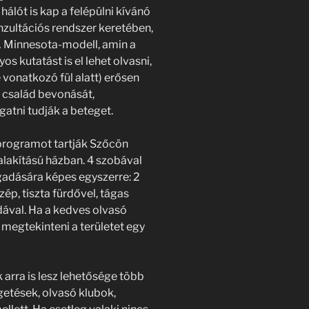
álót is kap a felépülni kívánó
nzultációs rendszer keretében,
A Minnesota-modell, amin a
 kutatást is el lehet olvasni,
re vonatkozó fül alatt) erősen
 család bevonását,
atni tudják a beteget.
 programot tartják Szőcön
alakítású házban. 4 szobával
adására képes egyszerre: 2
ép, tiszta fürdővel, tágas
dával. Ha a kedves olvasó
 megtekinteni a területet egy
 arra is lesz lehetősége több
etések, olvasó klubok,