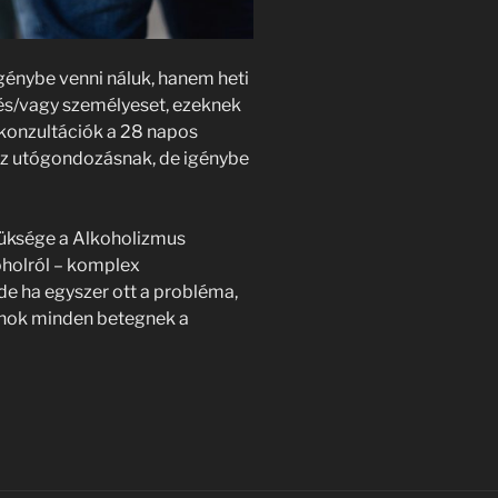
énybe venni náluk, hanem heti
t és/vagy személyeset, ezeknek
konzultációk a 28 napos
az utógondozásnak, de igénybe
züksége a Alkoholizmus
holról – komplex
de ha egyszer ott a probléma,
vánok minden betegnek a