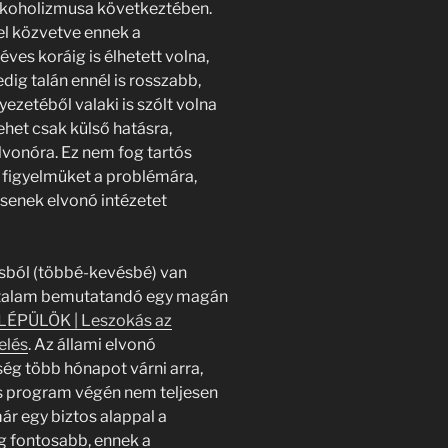
alkoholizmusa következtében.
l közvetve ennek a
es koráig is élhetett volna,
dig talán ennél is rosszabb,
ezetéből valaki is szólt volna
ehet csak külső hatásra,
lvonóra. Ez nem fog tartós
a figyelmüket a problémára,
senek elvonó intézetet
ásból (többé-kevésbé) van
 általam bemutatandó egy magán
LÉPÜLÖK | Leszokás az
elés
. Az állami elvonó
ség több hónapot várni arra,
os program végén nem teljesen
már egy biztos alappal a
g fontosabb, ennek a