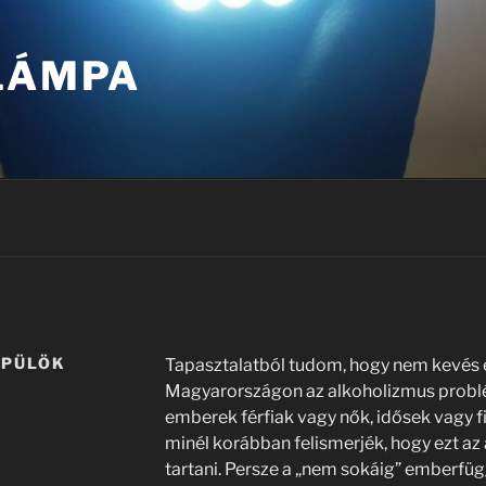
 LÁMPA
ÉPÜLÖK
Tapasztalatból tudom, hogy nem kevés
Magyarországon az alkoholizmus problé
emberek férfiak vagy nők, idősek vagy fi
minél korábban felismerjék, hogy ezt az
tartani. Persze a „nem sokáig” emberfügg