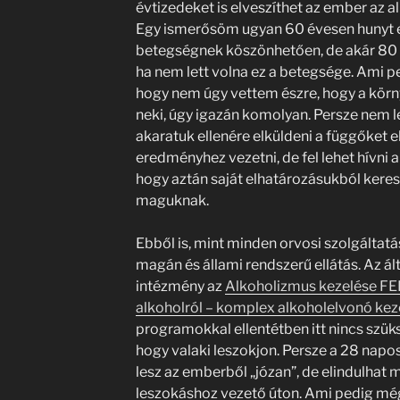
évtizedeket is elveszíthet az ember az 
Egy ismerősöm ugyan 60 évesen hunyt e
betegségnek köszönhetően, de akár 80 év
ha nem lett volna ez a betegsége. Ami pe
hogy nem úgy vettem észre, hogy a körny
neki, úgy igazán komolyan. Persze nem l
akaratuk ellenére elküldeni a függőket e
eredményhez vezetni, de fel lehet hívni 
hogy aztán saját elhatározásukból keres
maguknak.
Ebből is, mint minden orvosi szolgáltat
magán és állami rendszerű ellátás. Az
intézmény az
Alkoholizmus kezelése FE
alkoholról – komplex alkoholelvonó kez
programokkal ellentétben itt nincs szük
hogy valaki leszokjon. Persze a 28 nap
lesz az emberből „józan”, de elindulhat 
leszokáshoz vezető úton. Ami pedig mé