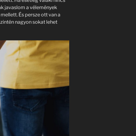
lett. Ha esetleg valaki nincs
ak javaslom a vélemények
ellett. És persze ott van a
zintén nagyon sokat lehet