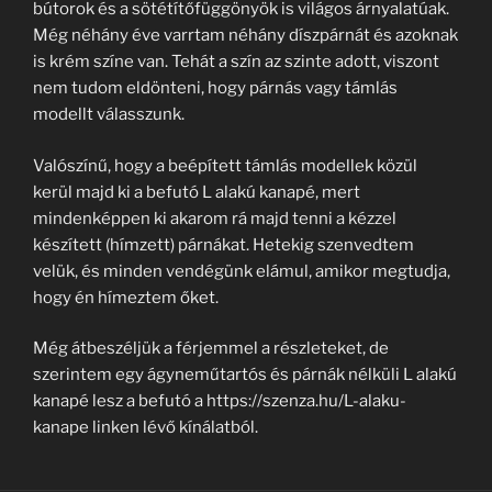
bútorok és a sötétítőfüggönyök is világos árnyalatúak.
Még néhány éve varrtam néhány díszpárnát és azoknak
is krém színe van. Tehát a szín az szinte adott, viszont
nem tudom eldönteni, hogy párnás vagy támlás
modellt válasszunk.
Valószínű, hogy a beépített támlás modellek közül
kerül majd ki a befutó L alakú kanapé, mert
mindenképpen ki akarom rá majd tenni a kézzel
készített (hímzett) párnákat. Hetekig szenvedtem
velük, és minden vendégünk elámul, amikor megtudja,
hogy én hímeztem őket.
Még átbeszéljük a férjemmel a részleteket, de
szerintem egy ágyneműtartós és párnák nélküli L alakú
kanapé lesz a befutó a https://szenza.hu/L-alaku-
kanape linken lévő kínálatból.