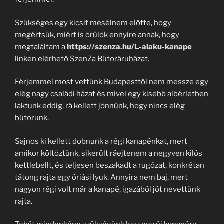
Szükséges egy kicsit mesélnem előtte, hogy
megértsük, miért is örülök ennyire annak, hogy
megtaláltam a
https://szenza.hu/L-alaku-kanape
linken elérhető SzenZa Bútoráruházat.
Férjemmel most vettünk Budapesttől nem messze egy
elég nagy családi házat és mivel egy kisebb albérletben
laktunk eddig, rá kellett jönnünk, hogy nincs elég
bútorunk.
Sajnos ki kellett dobnunk a régi kanapénkat, mert
amikor költöztünk, sikerült ráejtenem a negyven kilós
kettlebellt, és teljesen beszakadt a rugózat, konkrétan
tátong rajta egy óriási lyuk. Annyira nem baj, mert
nagyon régi volt már a kanapé, igazából jót nevettünk
rajta.