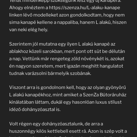
Tehát mindenképp szükségünk lesz egy új kanapéra.
Ahogy elnéztem a https://szenza.hu/L-alaku-kanape
linken lévő modelleket azon gondolkodtam, hogy nem
sima kanapé kellene a nappaliba, hanem L alakú, hiszen
van neki elég hely.
Szerintem jól mutatna egy ilyen L alakú kanapé az
ablakhoz közeli sarokban, mert pont ott süt be délután
a nap. Vettünk már rengeteg zöld növénykét is, azokat
én nagyon szeretem, mert igazán meghitt hangulatot
tudnak varázsolni bármelyik szobának.
Viszont arra is gondolnom kell, hogy az olyan gyönyörű
L alakú kanapékhoz, mint amiket a SzenZa Bútoráruház
kínálatában láttam, dukál egy hasonlóan luxus stílust
idéző dohányzóasztal is.
Volt régen egy dohányzóasztalunk, de arra a
huszonnégy kilós kettlebell esett rá. Azon is szép volt a