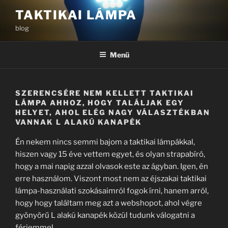
Tartalomhoz
TAKTIKAI LÁMPA
blog
Menü
SZERENCSÉRE NEM KELLETT TAKTIKAI
LÁMPA AHHOZ, HOGY TALÁLJAK EGY
HELYET, AHOL ELÉG NAGY VÁLASZTÉKBAN
VANNAK L ALAKÚ KANAPÉK
Én nekem nincs semmi bajom a taktikai lámpákkal,
hiszen vagy 15 éve vettem egyet, és olyan strapabíró,
hogy a mai napig azzal olvasok este az ágyban. Igen, én
erre használom. Viszont most nem az éjszakai taktikai
lámpa-használati szokásaimról fogok írni, hanem arról,
hogy hogy találtam meg azt a webshopot, ahol végre
gyönyörű L alakú kanapék közül tudunk válogatni a
férjemmel.