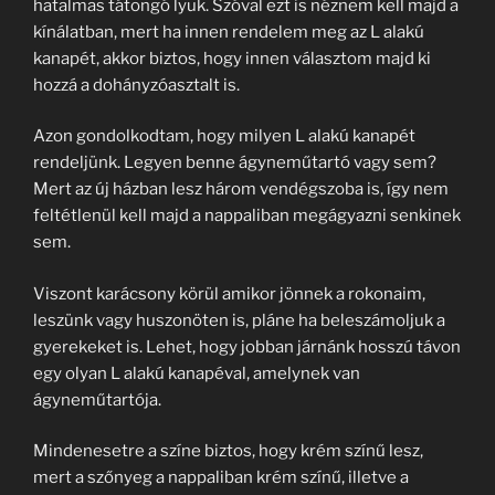
hatalmas tátongó lyuk. Szóval ezt is néznem kell majd a
kínálatban, mert ha innen rendelem meg az L alakú
kanapét, akkor biztos, hogy innen választom majd ki
hozzá a dohányzóasztalt is.
Azon gondolkodtam, hogy milyen L alakú kanapét
rendeljünk. Legyen benne ágyneműtartó vagy sem?
Mert az új házban lesz három vendégszoba is, így nem
feltétlenül kell majd a nappaliban megágyazni senkinek
sem.
Viszont karácsony körül amikor jönnek a rokonaim,
leszünk vagy huszonöten is, pláne ha beleszámoljuk a
gyerekeket is. Lehet, hogy jobban járnánk hosszú távon
egy olyan L alakú kanapéval, amelynek van
ágyneműtartója.
Mindenesetre a színe biztos, hogy krém színű lesz,
mert a szőnyeg a nappaliban krém színű, illetve a