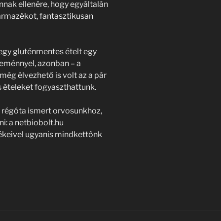
nnak ellenére, hogy egyáltalán
rmazékot, fantasztikusan
 egy gluténmentes ételt egy
teménnyel, azonban – a
 még élvezhető is volt az a pár
s ételeket fogyaszthattunk.
a régóta ismert orvosunkhoz,
i: a netbiobolt.hu
mékeivel ugyanis mindkettőnk