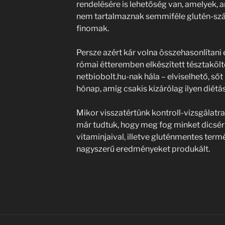
rendelésére is lehetőség van, amelyek, a
nem tartalmaznak semmiféle glutén-szá
finomak.
Persze azért kár volna összehasonlítani
római étteremben elkészített tésztaköl
netbiobolt.hu-nak hála – elviselhető, sőt
hónap, amíg csakis kizárólag ilyen diétá
Mikor visszatértünk kontroll-vizsgálatr
már tudtuk, hogy meg fog minket dicsérn
vitaminjaival, illetve gluténmentes ter
nagyszerű eredményeket produkált.