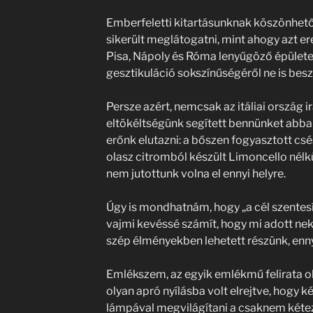
Emberfeletti kitartásunknak köszönhet
sikerült meglátogatni, mint ahogy azt er
Pisa, Nápoly és Róma lenyűgöző épületeit
gesztikuláció sokszínűségéről ne is besz
Persze azért, nemcsak az itáliai ország i
eltökéltségünk segített bennünket abba
erőnk elutazni: a bőszen fogyasztott csés
olasz citromból készült Limoncello nélkü
nem jutottunk volna el ennyi helyre.
Úgy is mondhatnám, hogy „a cél szentesí
vajmi kevéssé számít, hogy mi adott nekü
szép élményekben lehetett részünk, enny
Emlékszem, az egyik emlékmű felirata ol
olyan apró nyílásba volt elrejtve, hogy k
lámpával megvilágítani a csaknem kéte