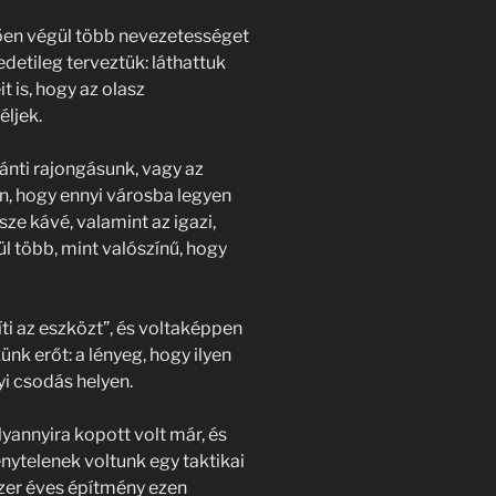
ően végül több nevezetességet
edetileg terveztük: láthattuk
 is, hogy az olasz
éljek.
ránti rajongásunk, vagy az
n, hogy ennyi városba legyen
ze kávé, valamint az igazi,
l több, mint valószínű, hogy
ti az eszközt”, és voltaképpen
nk erőt: a lényeg, hogy ilyen
i csodás helyen.
yannyira kopott volt már, és
énytelenek voltunk egy taktikai
zer éves építmény ezen