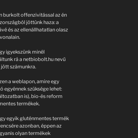
n burkolt offenzivitással az én
szországból jöttünk haza: a
é és az ellenállhatatlan olasz
vonalain.
y igyekszünk minél
ltunk rá a netbiobolt.hu nevű
 jött számunkra.
en a weblapon, amire egy
tó egyénnek szüksége lehet:
áltozatban is), bio-és reform
énmentes termékek.
 hogy egyik gluténmentes termék
erencsére azonban, éppen az
 ugyanis olyan termékek