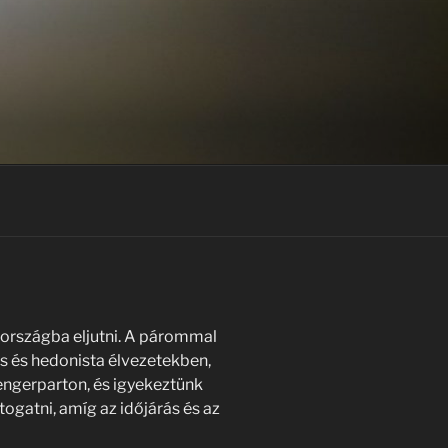
zországba eljutni. A párommal
is és hedonista élvezetekben,
engerparton, és igyekeztünk
ogatni, amíg az időjárás és az