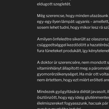
eldugott szegletét.
Még szerencse, hogy minden utazásunk
egy-egy ilyen lámpát: ugyanis – amellett,
sosem lehet tudni, hogy mikor lesz rá s
Amilyen önfeledtre sikerült az olaszorsz
csüggedtséggel kezdődött a hazatérésün
fura tüneteket produkált, így kénytelen
A doktor úr szerencsére, nem mondott s
vitaminhiányt állapított meg a páromnál,
gyomorérzékenységet. Ha már ott volta
nem értettem, hogy ezt miért erőlteti ann
Mindezek gyógyítására diétát javasolt, i
ösztönzött, hogy egy ideig gluténmentes
élelmiszereket fogyasszunk, hacsak pár