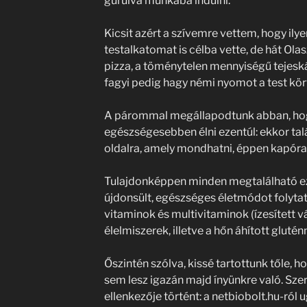
gurulva munkába indulni.
Kicsit azért a szívemre vettem, hogy ilye
testalkatomat is célba vette, de hát Ola
pizza, a töménytelen mennyiségű tejeskáv
fagyi pedig hagy némi nyomot a test kör
A párommal megállapodtunk abban, hog
egészségesebben élni ezentúl: ekkor talá
oldalra, amely mondhatni, éppen kapóra
Tulajdonképpen minden megtalálható ez
újdonsült, egészséges életmódot folyta
vitaminok és multivitaminok (ízesített v
élelmiszerek, illetve a hőn áhított glut
Őszintén szólva, kissé tartottunk tőle,
sem lesz igazán majd ínyünkre való. Sz
ellenkezője történt: a netbiobolt.hu-ról