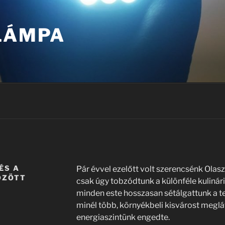
 LÁMPA
ÉS A
Pár évvel ezelőtt volt szerencsénk Olas
ÖZÖTT
csak úgy tobzódtunk a különféle kulinár
minden este hosszasan sétálgattunk a t
minél több, környékbeli kisvárost meglát
energiaszintünk engedte.