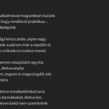
 alkalmával magunkkal viszünk
 hogy rendkívül praktikus -,
zükségünk.
ági kiruccanás, olyan nagy
k: a párom már a repülőn is
ek voltunk orvoshoz menni.
emmi vészjóslót: egy kis
 illetve enyhe
m, engem is megvizsgált, bár
yira.
lletve mindkettőnket arra
 termékeket, illetve bio
 éven belül nem szeretnénk