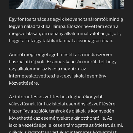
Egy fontos tanács az egyik kedvenc tanáromtól: mindig
legyen nálad taktikai lámpa. Először nevettem ezen a
megszólalásán, de néhány alkalommal valóban jól jött,
hogy tartok egy taktikai lámpát a csomagtartóban.
Amiről még rengeteget mesélt az a médiaszerver
használati díj volt. Ez annak kapcsán merült fel, hogy
egy alkalommal az iskola megbízta az
interneteskozvetites.hu-t egy iskolai esemény
közvetítésére.
Az interneteskozvetites.hu a leghatékonyabb
választásnak tűnt az iskolai esemény közvetítésére,
hiszen így a szülők, tanárok és diákok is könnyedén
követhették az eseményeket akár otthonról is. Az
iskola vezetősége lelkesen támogatta az ötletet, és mi,
diákok is izgatottan vártuk az internetes közvetítést.