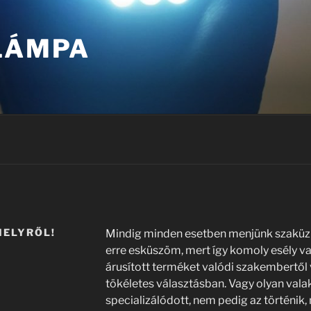
 LÁMPA
HELYRŐL!
Mindig minden esetben menjünk szaküzl
erre esküszöm, mert így komoly esély va
árusított terméket valódi szakembertől 
tökéletes választásban. Vagy olyan valaki
specializálódott, nem pedig az történik