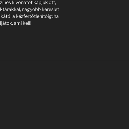
zínes kivonatot kapjuk ott,
aktárakkal, nagyobb kereslet
ától a kézfertőtlenítőig: ha
játok, ami kell!