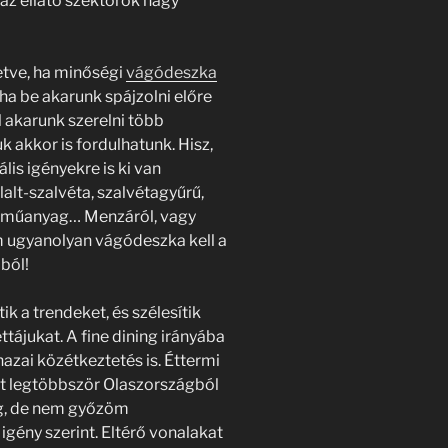
 az ellátó szektorok nagy
etve, ha minőségi
vágódeszka
 ha be akarunk spájzolni előre
l akarunk szerelni több
 akkor is fordulhatunk. Hisz,
ális igényekre is ki van
alt-szalvéta, szalvétagyűrű,
is műanyag… Menzáról, vagy
m ugyanolyan vágódeszka kell a
ból!
ik a trendeket, és szélesítik
tájukat. A fine dining irányába
 hazai közétkeztetés is. Éttermi
t legtöbbször Olaszországból
eg, de nem győzöm
 igény szerint. Eltérő vonalakat