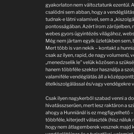
gyakorlaton nem változtatunk ezentúl. A
csalódni sem abban, hogy a vendéglátá
tudnak-e látni valamivel, sem a „kiszol
pontosságában. Azért írom zárójelben,
webes gyors ügyintézés világához, webs
Még nem jártam egyik üzletükben sem, bá
Mert több is van nekik – kontakt a hunn
csak az ilyen, rapid, de nagy volumenű
„menedzselik le” velük közösen a szüks
hanem többféle szektor használja a szol
valamiféle vendéglátás áll a középpont
ételkiszolgálással és/vagy vendégekre v
Csak ilyen nagykerből szabad venni a do
hivatásszserűen, mert lesz raktáron a 
ahogy a Hunniánál is ez megfigyelhető – 
többféle, kiterjedt választék (hisz nálu
hogy nem átlagemberek vesznek majd kis