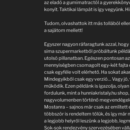
az eladó a gumimatractól a gyerekkönyv
konyít. Taktikai lámpát is így vegyünk. H
Tudom, olvashattok itt más tollából elle
a sajátom mellett!
Egyszer nagyon ráfaragtunk azzal, hog
sima szupermarketből próbáltunk példá
utolsó pillanatban. Egészen pontosan azé
mennyiségben csomagolt egy-két fajta d
csak egyféle volt elérhető. Ha sokat aka
Mindegyikből csak egy verzió… Vagy jó
működik. Ezen példánk is igazolja, olyan
fordulunk, mint a hunniakristaly.hu shop,
nagyvolumenben történő megvendégelés
Mostanra – sajnos már csak az említett e
többször is rendeltem tőlük, és így már
a legjobb helyről leszünk a legjobb, leg
Sok-sok rendezvény szervezésében vállal