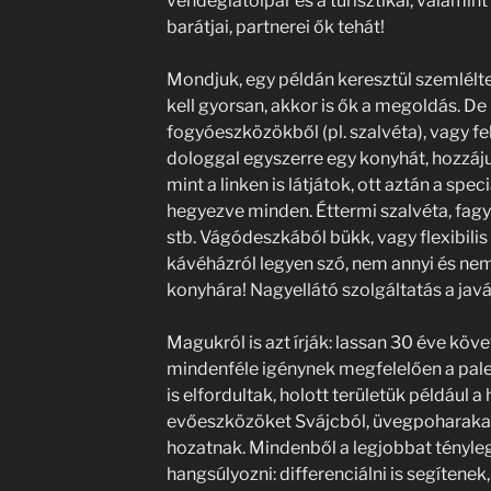
vendéglátóipar és a turisztikai, valamint
barátjai, partnerei ők tehát!
Mondjuk, egy példán keresztül szemlélt
kell gyorsan, akkor is ők a megoldás. De
fogyóeszközökből (pl. szalvéta), vagy fe
dologgal egyszerre egy konyhát, hozzájuk
mint a linken is látjátok, ott aztán a speci
hegyezve minden. Éttermi szalvéta, fagyl
stb. Vágódeszkából bükk, vagy flexibil
kávéházról legyen szó, nem annyi és ne
konyhára! Nagyellátó szolgáltatás a javá
Magukról is azt írják: lassan 30 éve követ
mindenféle igénynek megfelelően a palet
is elfordultak, holott területük például a
evőeszközöket Svájcból, üvegpoharaka
hozatnak. Mindenből a legjobbat tényl
hangsúlyozni: differenciálni is segítenek,