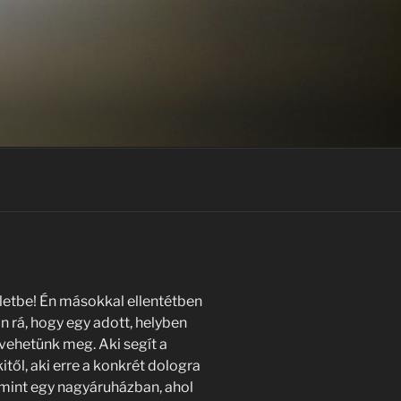
etbe! Én másokkal ellentétben
n rá, hogy egy adott, helyben
vehetünk meg. Aki segít a
től, aki erre a konkrét dologra
, mint egy nagyáruházban, ahol