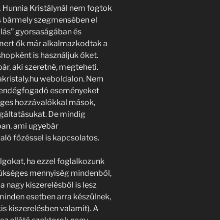
 Hunnia Kristálynál nem fogtok
s bármely szegmensében el
gálás” gyorsaságában és
 mert ők már alkalmazkodtak a
hopként is használjuk őket.
r, aki szeretné, megteheti.
iakristaly.hu weboldalon. Nem
, vendégfogadó eseményeket
éges hozzávalókkal mások,
gáltatásukat. De mindig
ban, ami ugyebár
aló főzéssel is kapcsolatos.
lgokat, ha ezzel foglalkozunk
szükséges mennyiség mindenből,
a nagy kiszerelésből is lesz
k minden esetben arra készülnek,
 kiszerelésben valamit). A