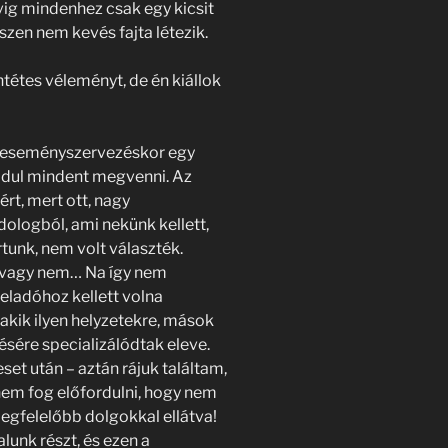
ig mindenhez csak egy kicsit
iszen nem kevés fajta létezik.
ntétes véleményt, de én kiállok
y eseményszervezéskor egy
dul mindent megvenni. Az
rt, mert ott, nagy
ologból, ami nekünk kellett,
rtunk, nem volt választék.
, vagy nem… Na így nem
 eladóhoz kellett volna
 akik ilyen helyzetekre, mások
ére specializálódtak eleve.
set után – aztán rájuk találtam,
 nem fog előfordulni, hogy nem
megfelelőbb dolgokkal ellátva!
unk részt, és ezen a