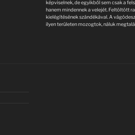
képviselnek, de egyikből sem csak a fels
hanem mindennek a velejét. Feltöltött r
kielégítésének szándékával. A vágódeszk
ilyen területen mozogtok, náluk megtalál