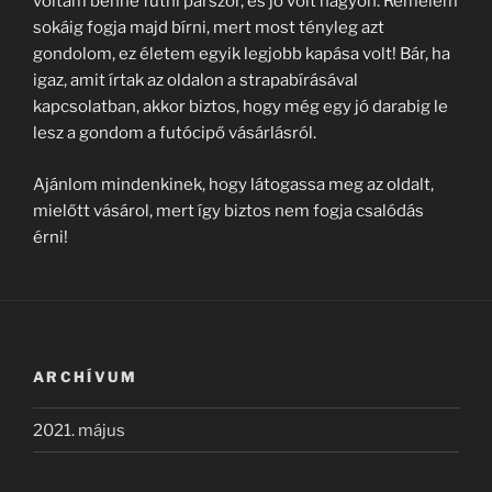
voltam benne futni párszor, és jó volt nagyon. Remélem
sokáig fogja majd bírni, mert most tényleg azt
gondolom, ez életem egyik legjobb kapása volt! Bár, ha
igaz, amit írtak az oldalon a strapabírásával
kapcsolatban, akkor biztos, hogy még egy jó darabig le
lesz a gondom a futócipő vásárlásról.
Ajánlom mindenkinek, hogy látogassa meg az oldalt,
mielőtt vásárol, mert így biztos nem fogja csalódás
érni!
ARCHÍVUM
2021. május