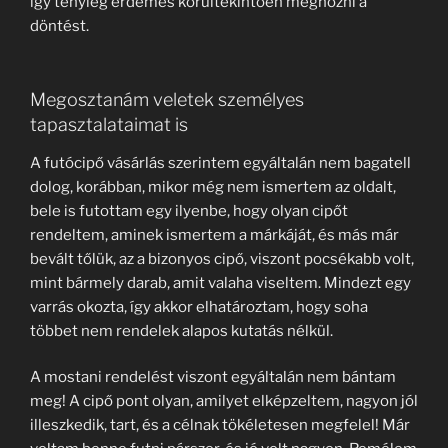
így tényleg érdemes körültekintően meghozni a
döntést.
Megosztanám veletek személyes
tapasztalataimat is
A futócipő vásárlás szerintem egyáltalán nem bagatell
dolog, korábban, mikor még nem ismertem az oldalt,
bele is futottam egy ilyenbe, hogy olyan cipőt
rendeltem, aminek ismertem a márkáját, és más már
bevált tőlük, az a bizonyos cipő, viszont pocsékabb volt,
mint bármely darab, amit valaha viseltem. Mindezt egy
varrás okozta, így akkor elhatároztam, hogy soha
többet nem rendelek alapos kutatás nélkül.
A mostani rendelést viszont egyáltalán nem bántam
meg! A cipő pont olyan, amilyet elképzeltem, nagyon jól
illeszkedik, tart, és a célnak tökéletesen megfelel! Már