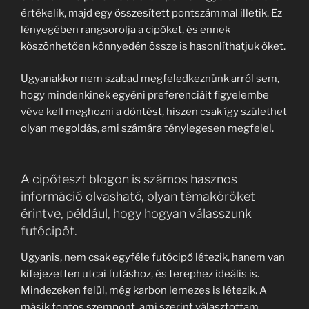
értékelik, majd egy összesített pontszámmal illetik. Ez
lényegében rangsorolja a cipőket, és ennek
köszönhetően könnyedén össze is hasonlíthatjuk őket.
Ugyanakkor nem szabad megfeledkeznünk arról sem,
hogy mindenkinek egyéni preferenciáit figyelembe
véve kell meghozni a döntést, hiszen csak így születhet
olyan megoldás, ami számára ténylegesen megfelel.
A cipőteszt blogon is számos hasznos
információ olvasható, olyan témaköröket
érintve, például, hogy hogyan válasszunk
futócipöt.
Ugyanis, nem csak egyféle futócipő létezik, hanem van
kifejezetten utcai futáshoz, és terephez ideális is.
Mindezeken felül, még karbon lemezes is létezik. A
másik fontos szempont, ami szerint választottam,