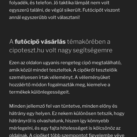
folyadék, és telefon. Jó taktika lámpát nem volt
egyszerű találni, de végül sikerült. Futócipőt viszont
annál egyszerűbb volt választani!
A
futócipő vásárlás
témakörében a
cipoteszt.hu volt nagy segítségemre
Ezen az oldalon ugyanis rengeteg cipő megtalálható,
amik közül mindet teszteltek. A cipőkről tesztelőik
személyesen írtak véleményt. A véleményüket
hozzáértő módon fogalmazták meg, kiemelve a
termékek különlegességeit.
Minden jellemző fel van tüntetve, minden előny és
hátrány egy helyen. Ez nekem különösen tetszik, hogy
hátrányról is olvashatunk, hiszen így könnyebb
mérlegelni, és egy fajta hitelességet is kölcsönöz az
oldalnak. A cipőket több szempontot figyelembe véve