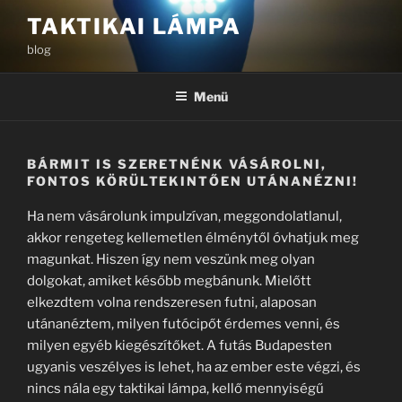
Tartalomhoz
TAKTIKAI LÁMPA
blog
Menü
BÁRMIT IS SZERETNÉNK VÁSÁROLNI,
FONTOS KÖRÜLTEKINTŐEN UTÁNANÉZNI!
Ha nem vásárolunk impulzívan, meggondolatlanul,
akkor rengeteg kellemetlen élménytől óvhatjuk meg
magunkat. Hiszen így nem veszünk meg olyan
dolgokat, amiket később megbánunk. Mielőtt
elkezdtem volna rendszeresen futni, alaposan
utánanéztem, milyen futócipőt érdemes venni, és
milyen egyéb kiegészítőket. A futás Budapesten
ugyanis veszélyes is lehet, ha az ember este végzi, és
nincs nála egy taktikai lámpa, kellő mennyiségű