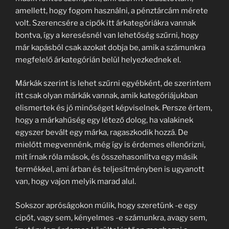
amellett, hogy fogom használni, a pénztárcám mérete
volt. Szerencsére a cipők itt árkategóriákra vannak
bontva, így a keresésnél van lehetőség szűrni, hogy
már kapásból csak azokat dobja be, amik a számunkra
megfelelő árkategórián belül helyezkednek el.
Márkák szerint is lehet szűrni egyébként, de szerintem
itt csak olyan márkák vannak, amik kategóriájukban
elismertek és jó minőséget képviselnek. Persze értem,
hogy a márkahűség egy létező dolog, ha valakinek
egyszer bevált egy márka, ragaszkodik hozzá. De
mielőtt megvennénk, még így is érdemes ellenőrizni,
mit írnak róla mások, és összehasonlítva egy másik
termékkel, ami árban és teljesítményben is ugyanott
van, hogy vajon melyik marad alul.
Sokszor apróságokon múlik, hogy szeretünk -e egy
cipőt, vagy sem, kényelmes -e számunkra, avagy sem,