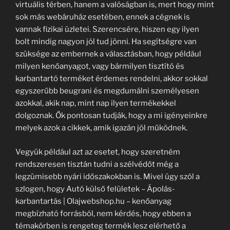
virtuális térben, hanem a valóságban is, mert hogy mint
sok más webáruház esetében, ennek a cégnek is
vannak fizikai üzletei. Szerencsére, hiszen egy ilyen
bolt mindig nagyon jól tud jönni. Ha segítségre van
szüksége az embernek a választásban, hogy például
milyen kenőanyagot, vagy bármilyen tisztító és
karbantartó terméket érdemes rendelni, akkor sokkal
egyszerűbb beugrani és megdumálni személyesen
azokkal, akik nap, mint nap ilyen termékekkel
dolgoznak. Ők pontosan tudják, hogy a mi igényeinkre
melyek azok a cikkek, amik igazán jól működnek.
Vegyük például azt az esetet, hogy szeretném
rendszeresen tisztán tudni a szélvédőt még a
legzümisebb nyári időszakokban is. Mivel úgy szól a
szlogen, hogy Autó külső felületek – Ápolás-
karbantartás | Olajwebshop.hu – kenőanyag
megbízható forrásból, nem kérdés, hogy ebben a
témakörben is rengeteg termék lesz elérhető a