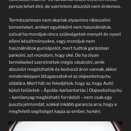
persze lehet élni, de szerintem abszolút nem érdemes.
Természetesen nem akarlak olyasmire rábeszélni
benneteket, amiket egyébként nem használnátok,
szóval ha mondjuk nincs szükségetek menyét és nyest
elleni készítményekre, vagy mondjuk nem
használnátok gumiápolót, mert tudtok garázsban
parkolni, azt mondom, hogy oké. De ha olyan
termékeket szeretnétek mégis vásárolni, amik
abszolút megbízhatók és kedvező áron vannak, akkor
mindenképpen látogassatok el az olajwebshop.hu
oldalára. Mert hát ne feledjétek, hogy az, hogy Autó
külső felületek – Ápolás-karbantartás | Olajwebshop.hu
– kenőanyag megbízható forrásból – nem csak egy
puszta jelmondat, sokkal inkább garancia arra, hogy a
megfelelő segítséget kapja az ember, ha kéri.