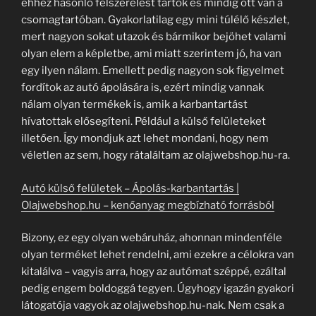
ehhez hasonló felszerelést tartok és mindig ott van a
csomagtartóban. Gyakorlatilag egy mini túlélő készlet,
mert nagyon sokat utazok és bármikor bejöhet valami
olyan elem a képletbe, ami miatt szerintem jó, ha van
egy ilyen nálam. Emellett pedig nagyon sok figyelmet
fordítok az autó ápolására is, ezért mindig vannak
nálam olyan termékek is, amik a karbantartást
hívatottak elősegíteni. Például a külső felületeket
illetően. Így mondjuk azt lehet mondani, hogy nem
véletlen az sem, hogy rátaláltam az olajwebshop.hu-ra.
Autó külső felületek – Ápolás-karbantartás |
Olajwebshop.hu – kenőanyag megbízható forrásból
Bizony, ez egy olyan webáruház, ahonnan mindenféle
olyan terméket lehet rendelni, ami ezekre a célokra van
kitalálva – vagyis arra, hogy az autómat széppé, ezáltal
pedig engem boldoggá tegyen. Úgyhogy igazán gyakori
látogatója vagyok az olajwebshop.hu-nak. Nem csak a