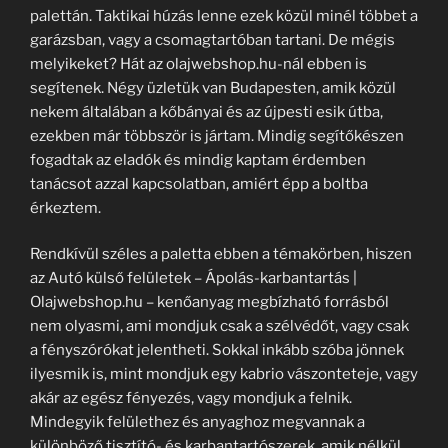
palettán. Taktikai húzás lenne ezek közül minél többet a
garázsban, vagy a csomagtartóban tartani. De mégis
melyikeket? Hát az olajwebshop.hu-nál ebben is
segítenek. Négy üzletük van Budapesten, amik közül
nekem általában a kőbányai és az újpesti esik útba,
ezekben már többször is jártam. Mindig segítőkészen
fogadtak az eladók és mindig kaptam érdemben
tanácsot azzal kapcsolatban, amiért épp a boltba
érkeztem.
Rendkívül széles a paletta ebben a témakörben, hiszen
az Autó külső felületek – Ápolás-karbantartás |
Olajwebshop.hu – kenőanyag megbízható forrásból
nem olyasmi, ami mondjuk csak a szélvédőt, vagy csak
a fényszórókat jelentheti. Sokkal inkább szóba jönnek
ilyesmik is, mint mondjuk egy kabrio vászonteteje, vagy
akár az egész fényezés, vagy mondjuk a felnik.
Mindegyik felülethez és anyaghoz megvannak a
különböző tisztító- és karbantartószerek, amik nélkül