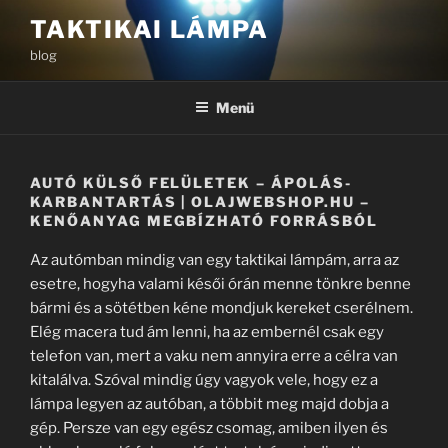
Tartalomhoz
TAKTIKAI LÁMPA
blog
Menü
AUTÓ KÜLSŐ FELÜLETEK – ÁPOLÁS-
KARBANTARTÁS | OLAJWEBSHOP.HU –
KENŐANYAG MEGBÍZHATÓ FORRÁSBÓL
Az autómban mindig van egy taktikai lámpám, arra az
esetre, hogyha valami késői órán menne tönkre benne
bármi és a sötétben kéne mondjuk kereket cserélnem.
Elég macera tud ám lenni, ha az embernél csak egy
telefon van, mert a vaku nem annyira erre a célra van
kitalálva. Szóval mindig úgy vagyok vele, hogy ez a
lámpa legyen az autóban, a többit meg majd dobja a
gép. Persze van egy egész csomag, amiben ilyen és