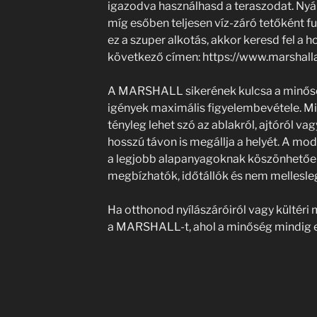
igazodva használhasd a teraszodat. Nyár
míg esőben teljesen víz-záró tetőként f
ez a szuper alkotás, akkor keresd fel a 
következő címen: https://www.marshall
A MARSHALL sikerének kulcsa a minőség,
igények maximális figyelembevétele. Mi
tényleg lehet szó az ablakról, ajtóról va
hosszú távon is megállja a helyét. A mo
a legjobb alapanyagoknak köszönhet
megbízhatók, időtállók és nem mellesle
Ha otthonod nyílászáróiról vagy kültéri 
a MARSHALL-t, ahol a minőség mindig el