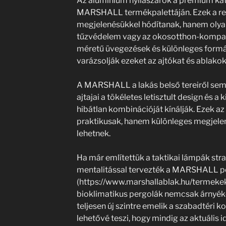
Az alumínium nyílászárók a prémium kat
MARSHALL termékpalettáján. Ezek a r
megjelenésükkel hódítanak, hanem olyan 
tűzvédelem vagy az okosotthon-kompat
méretű üvegezések és különleges formá
varázsolják ezeket az ajtókat és ablakok
A MARSHALL a lakás belső tereiről sem 
ajtajai a tökéletes letisztult design és 
hibátlan kombinációját kínálják. Ezek a
praktikusak, hanem különleges megjelen
lehetnek.
Ha már említettük a taktikai lámpák str
mentalitással tervezték a MARSHALL per
(https://www.marshallablak.hu/termekek
bioklimatikus pergolák nemcsak árnyék
teljesen új szintre emelik a szabadtéri 
lehetővé teszi, hogy mindig az aktuális 