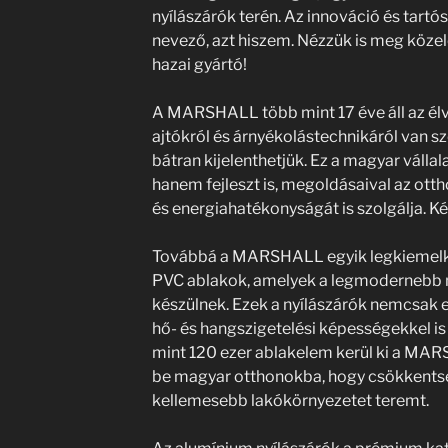
nyílászárók terén. Az innováció és tart
nevező, azt hiszem. Nézzük is meg közel
hazai gyártó!
A MARSHALL több mint 17 éve áll az élv
ajtókról és árnyékolástechnikáról van s
bátran kijelenthetjük. Ez a magyar válla
hanem fejleszt is, megoldásaival az ott
és energiahatékonyságát is szolgálja. K
Továbbá a MARSHALL egyik legkiemelk
PVC ablakok, amelyek a legmodernebb 
készülnek. Ezek a nyílászárók nemcsak 
hő- és hangszigetelési képességekkel is
mint 120 ezer ablakelem kerül ki a MARS
be magyar otthonokba, hogy csökkentse
kellemesebb lakókörnyezetet teremt.