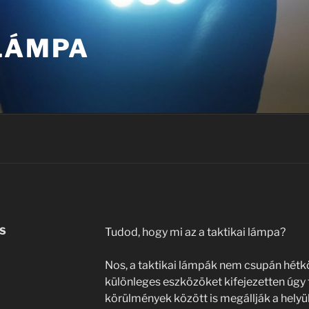
 LÁMPA
S
Tudod, hogy mi az a taktikai lámpa?
Nos, a taktikai lámpák nem csupán hétk
különleges eszközöket kifejezetten úgy
körülmények között is megállják a helyüke