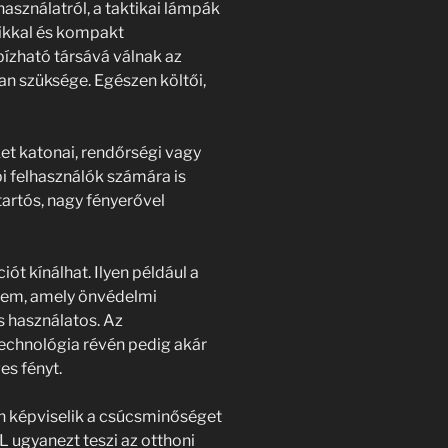
asználatról, a taktikai lámpák
aikkal és kompakt
ízható társává válnak az
an szüksége. Egészen költői,
et katonai, rendőrségi vagy
i felhasználók számára is
tartós, nagy fényerővel
ót kínálhat. Ilyen például a
cem, amely önvédelmi
s használatos. Az
chnológia révén pedig akár
es fényt.
an képviselik a csúcsminőséget
ugyanezt teszi az otthoni