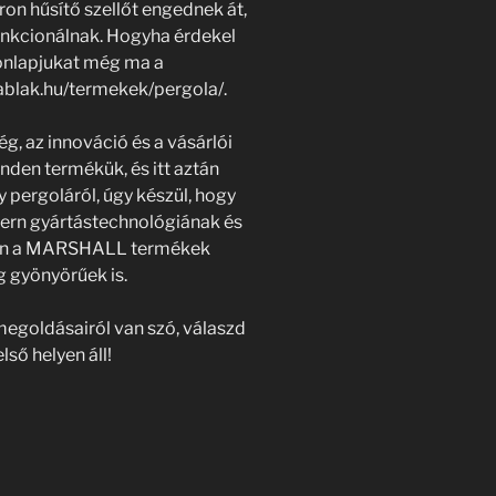
on hűsítő szellőt engednek át,
unkcionálnak. Hogyha érdekel
honlapjukat még ma a
ablak.hu/termekek/pergola/.
 az innováció és a vásárlói
nden termékük, és itt aztán
gy pergoláról, úgy készül, hogy
dern gyártástechnológiának és
ően a MARSHALL termékek
g gyönyörűek is.
megoldásairól van szó, válaszd
ső helyen áll!