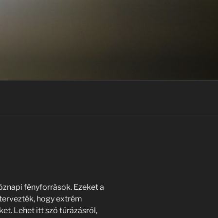
öznapi fényforrások. Ezeket a
 tervezték, hogy extrém
t. Lehet itt szó túrázásról,