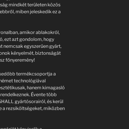
ósság mindkét területen közös
ebbről, miben jeleskedik ez a
onalban, amikor ablakokról,
zó, ezt azt gondolom, hogy
lat nemcsak egyszerűen gyárt,
honok kényelmét, biztonságát
ész főnyeremény!
edőbb termékcsoportja a
német technológiával
esztétikusak, hanem kimagasló
 rendelkeznek. Évente több
HALL gyártósorairól, és kerül
 a rezsiköltségeket, miközben