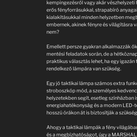
kempingezésről vagy akár vészhelyzeti h
erős fényforrásukkal, strapabíró anyag
kialakításukkal minden helyzetben megb
embernek, akinek fényre és világításra v
nem?
Emellett persze gyakran alkalmazzák ők
mentési feladatok során, de a hétköznap
praktikus választás lehet, ha egy igazán 
rendelkező lámpára van szükség.
Egy jó taktikai lámpa számos extra funkci
stroboszkóp mód, a személyes kedven
helyzetekben segít, esetleg színházban i
energiahatékonyság és a modern LED-te
hosszú órákon át is biztosítják a szükség
Ahogy a taktikai lámpák a fény világáb
és a megbízhatóságot, úgy a MARSHALL 