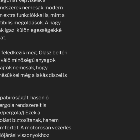
egóriát képviselik a
endszerek nemcsak modern
extra funkciókkal is, mint a
ibilis megoldások. A nagy
k igazi különlegességekké
at.
feledkezik meg. Olasz beltéri
a kiváló minőségű anyagok
z ajtók nemcsak, hogy
ésükkel még a lakás díszei is
apabíróságát, hasonló
gola rendszereit is
/pergola/) Ezek a
olást biztosítanak, hanem
komfortot. A motorosan vezérlés
időjárási viszonyokhoz