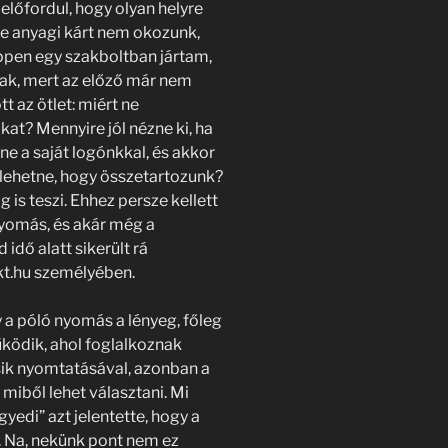
 előfordul, hogy olyan helyre
e anyagi kárt nem okozunk,
ppen egy szakboltban jártam,
ak, mert az előző már nem
t az ötlet: miért ne
t? Mennyire jól nézne ki, ha
e a saját logónkkal, és akkor
ni lehetne, hogy összetartozunk?
 is teszi. Ehhez persze kellett
nyomás, és akár még a
 idő alatt sikerült rá
kt.hu személyében.
 a póló nyomás a lényeg, főleg
ködik, ahol foglalkoznak
sik nyomtatásával, azonban a
miből lehet választani. Mi
gyedi” azt jelentette, hogy a
. Na, nekünk pont nem ez