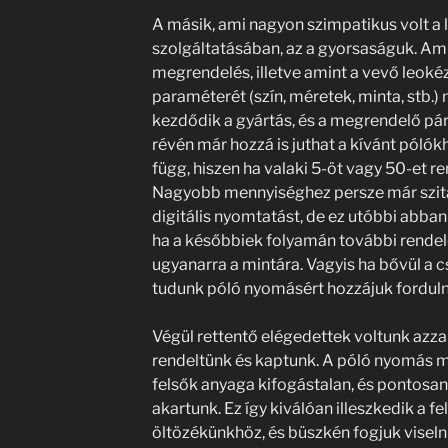
A másik, ami nagyon szimpatikus volt a
szolgáltatásában, az a gyorsaságuk. Am
megrendelés, illetve amint a vevő leoké
paraméterét (szín, méretek, minta, stb.)
kezdődik a gyártás, és a megrendelő pár
révén már hozzá is juthat a kívánt pólók
függ, hiszen ha valaki 5-öt vagy 50-et r
Nagyobb mennyiséghez persze már szi
digitális nyomtatást, de ez utóbbi abban
ha a későbbiek folyamán további rendel
ugyanarra a mintára. Vagyis ha bővül a 
tudunk póló nyomásért hozzájuk forduln
Végül rettentő elégedettek voltunk azzal
rendeltünk és kaptunk. A póló nyomás mi
felsők anyaga kifogástalan, és pontosan 
akartunk. Ez így kiválóan illeszkedik a
öltözékünkhöz, és büszkén fogjuk visel