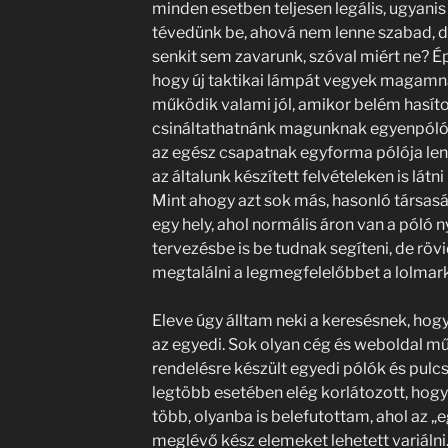
minden esetben teljesen legális, ugyanis
tévedünk be, ahová nem lenne szabad, d
senkit sem zavarunk, szóval miért ne? É
hogy új taktikai lámpát vegyek magamn
működik valami jól, amikor belém hasítot
csináltathatnánk magunknak egyenpólóka
az egész csapatnak egyforma pólója lenn
az általunk készített felvételeken is lát
Mint ahogy azt sok más, hasonló társaság
egy hely, ahol normális áron van a póló 
tervezésbe is be tudnak segíteni, de rövid
megtalálni a legmegfelelőbbet a lolmar
Eleve úgy álltam neki a keresésnek, hogy
az egyedi. Sok olyan cég és weboldal mű
rendelésre készült egyedi pólók és pulc
legtöbb esetében elég korlátozott, hogy 
több, olyanba is belefutottam, ahol az „e
meglévő kész elemeket lehetett variálni