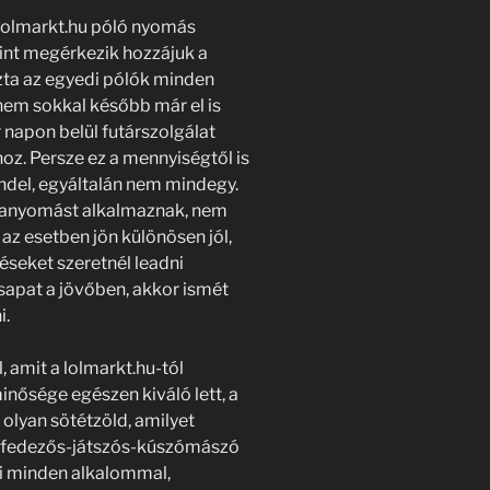
 lolmarkt.hu póló nyomás
int megérkezik hozzájuk a
zta az egyedi pólók minden
 nem sokkal később már el is
 napon belül futárszolgálat
hoz. Persze ez a mennyiségtől is
endel, egyáltalán nem mindegy.
tanyomást alkalmaznak, nem
 az esetben jön különösen jól,
éseket szeretnél leadni
csapat a jövőben, akkor ismét
i.
, amit a lolmarkt.hu-tól
nősége egészen kiváló lett, a
olyan sötétzöld, amilyet
 felfedezős-játszós-kúszómászó
ni minden alkalommal,