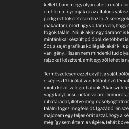
kellett, hanem egy olyan, ahol a miálta
emblémát nyomják rá az általunk választo
pedig ezt tökéletesen hozza. A keresgélé
ráakadtam, mert úgy voltam vele, hogy 
fogok találni. Náluk akár egy darabot is l
mintánkkal készült pólóból, de többet is
Sőt, a saját grafikus kollégáik akár ki is 
van igény. Hiszen nem mindenki tud olya
rajzokat készíteni, amit egyből lehet is 
Természetesen ezzel együtt a saját póló
elképesztő kínálat van, különböző téma
minta közül válogathatunk. Akár születé
vagy lánybúcsú, netán valami humoros, 
ruhatáradat, illetve megmosolyogtatnád 
találni fogsz megfelelőt. Igazából én sz
majdnem egy teljes órát azzal, hogy a k
még így sem értem a végére, tehát bőve