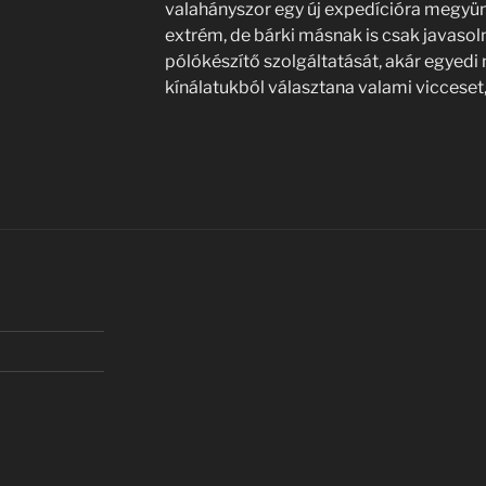
valahányszor egy új expedícióra megyünk
extrém, de bárki másnak is csak javasol
pólókészítő szolgáltatását, akár egyedi m
kínálatukból választana valami vicceset,