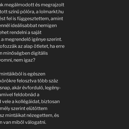
lunk megálmodott és megrajzolt
tt színű pólóra, a lolmarkt.hu
st fel is függesztettem, amint
ennél ideálisabbat nemigen
ehet rendelni a saját
, a megrendelő igénye szerint.
pofozzák az alap ötletet, ha erre
n minőségben digitális
nyomni, nem igaz?
mintáikból is egészen
körökre felosztva több száz
snap, akár évforduló, legény-
amivel feldobnád a
vele a kollégáidat, biztosan
emély szerint elütöttem
ész mintáikat nézegettem, és
n van miből válogatni.