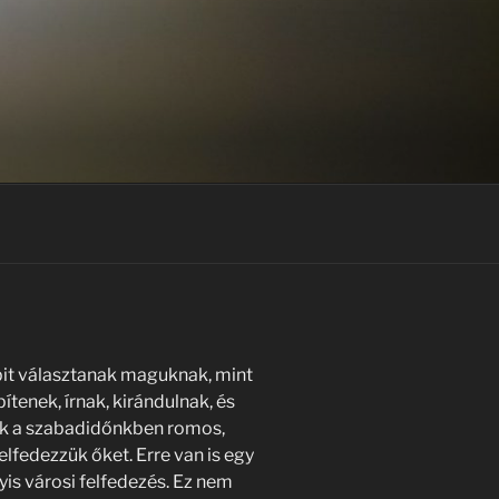
it választanak maguknak, mint
tenek, írnak, kirándulnak, és
ik a szabadidőnkben romos,
elfedezzük őket. Erre van is egy
yis városi felfedezés. Ez nem