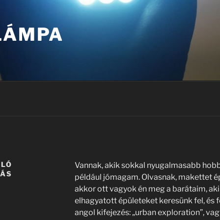
 LÁMPA
ÓLÓ
Vannak, akik sokkal nyugalmasabb hobb
DÁS
például jómagam. Olvasnak, makettet épí
akkor ott vagyok én meg a barátaim, ak
elhagyatott épületeket keresünk fel, és f
angol kifejezés: „urban exploration”, vag